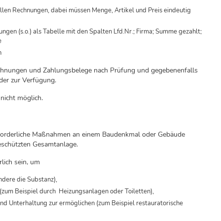
llen Rechnungen, dabei müssen Menge, Artikel und Preis eindeutig
gen (s.o.) als Tabelle mit den Spalten Lfd.Nr.; Firma; Summe gezahlt;
e
n
echnungen und Zahlungsbelege nach Prüfung und gegebenenfalls
der zur Verfügung.
 nicht möglich.
 erforderliche Maßnahmen an einem Baudenkmal oder Gebäude
eschützten Gesamtanlage.
lich sein, um
dere die Substanz),
 (zum Beispiel durch Heizungsanlagen oder Toiletten),
d Unterhaltung zur ermöglichen (zum Beispiel restauratorische