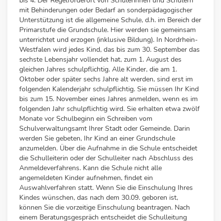
bis 4. Der Regelförderort von Schülerinnen und Schülern
mit Behinderungen oder Bedarf an sonderpädagogischer
Unterstützung ist die allgemeine Schule, d.h. im Bereich der
Primarstufe die Grundschule. Hier werden sie gemeinsam
unterrichtet und erzogen (inklusive Bildung). In Nordrhein-
Westfalen wird jedes Kind, das bis zum 30. September das
sechste Lebensjahr vollendet hat, zum 1. August des
gleichen Jahres schulpflichtig. Alle Kinder, die am 1.
Oktober oder später sechs Jahre alt werden, sind erst im
folgenden Kalenderjahr schulpflichtig. Sie müssen Ihr Kind
bis zum 15. November eines Jahres anmelden, wenn es im
folgenden Jahr schulpflichtig wird. Sie erhalten etwa zwölf
Monate vor Schulbeginn ein Schreiben vom
Schulverwaltungsamt Ihrer Stadt oder Gemeinde. Darin
werden Sie gebeten, Ihr Kind an einer Grundschule
anzumelden. Über die Aufnahme in die Schule entscheidet
die Schulleiterin oder der Schulleiter nach Abschluss des
Anmeldeverfahrens. Kann die Schule nicht alle
angemeldeten Kinder aufnehmen, findet ein
Auswahlverfahren statt. Wenn Sie die Einschulung Ihres
Kindes wünschen, das nach dem 30.09. geboren ist,
können Sie die vorzeitige Einschulung beantragen. Nach
einem Beratungsgespräch entscheidet die Schulleitung