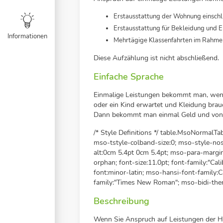
Erstausstattung der Wohnung einschl
Erstausstattung für Bekleidung und 
Informationen
Mehrtägige Klassenfahrten im Rahmen
Diese Aufzählung ist nicht abschließend.
Einfache Sprache
Einmalige Leistungen bekommt man, wenn
oder ein Kind erwartet und Kleidung brau
Dann bekommt man einmal Geld und von 
/* Style Definitions */ table.MsoNormalT
mso-tstyle-colband-size:0; mso-style-nos
alt:0cm 5.4pt 0cm 5.4pt; mso-para-marg
orphan; font-size:11.0pt; font-family:"Cali
font:minor-latin; mso-hansi-font-family:C
family:"Times New Roman"; mso-bidi-the
Beschreibung
Wenn Sie Anspruch auf Leistungen der Hi