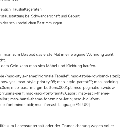
ießlich Haushaltsgeräten.
Erstausstattung bei Schwangerschaft und Geburt.
 der schulrechtlichen Bestimmungen.
 man zum Beispiel das erste Mal in eine eigene Wohnung zieht
cht.
dem Geld kann man sich Möbel und Kleidung kaufen.
able {mso-style-name:"Normale Tabelle"; mso-tstyle-rowband-size:0;
how:yes; mso-style-priority:99; mso-style-parent:""; mso-padding-
in:0cm; mso-para-margin-bottom:.0001pt; mso-pagination:widow-
bri",sans-serif; mso-ascii-font-family:Calibri; mso-ascii-theme-
alibri; mso-hansi-theme-font:minor-latin; mso-bidi-font-
me-font:minor-bidi; mso-fareast-language:EN-US;}
lfe zum Lebensunterhalt oder der Grundsicherung wegen voller